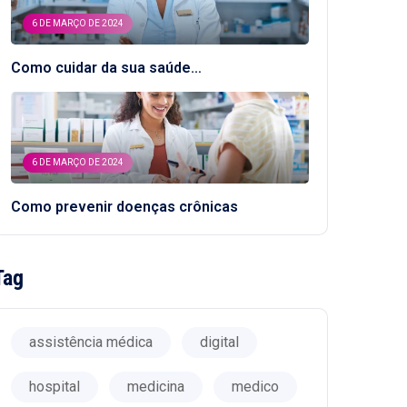
6 DE MARÇO DE 2024
Como cuidar da sua saúde…
6 DE MARÇO DE 2024
Como prevenir doenças crônicas
Tag
assistência médica
digital
hospital
medicina
medico