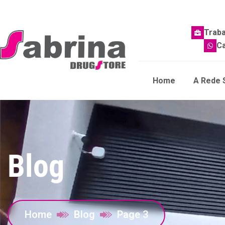
Trab
Ca
Home
A Rede 
Blog
Home
Blog
Page 3