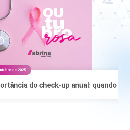
outubro de 2025
21 
ortância do check-up anual: quando e p
ortância do check-up anual: quando e p