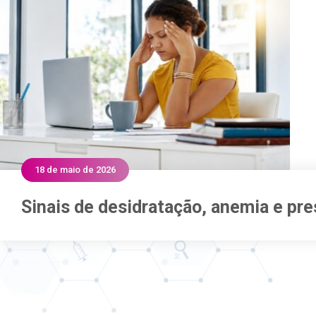
18 de maio de 2026
Sinais de desidratação, anemia e pre
Sinais de desidratação, anemia e pre