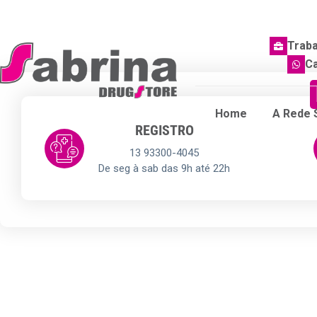
Trab
Ca
Home
A Rede 
REGISTRO
13 93300-4045
De seg à sab das 9h até 22h