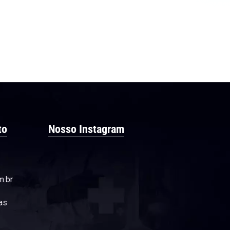
to
Nosso Instagram
m.br
as