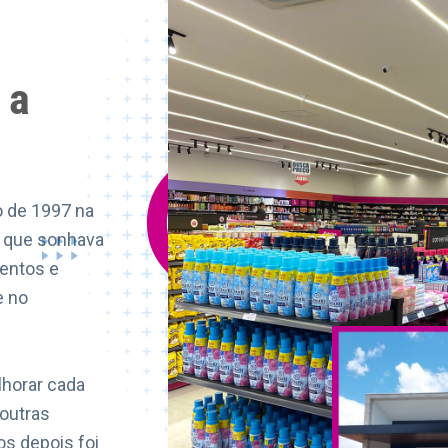
 a
o de 1997 na
l que sonhava
entos e
e no
horar cada
 outras
s depois foi