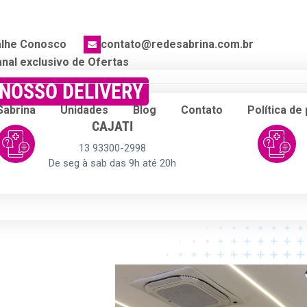
alhe Conosco
contato@redesabrina.com.br
nal exclusivo de Ofertas
NOSSO DELIVERY
Sabrina
Unidades
Blog
Contato
Política de
CAJATI
13 93300-2998
De seg à sab das 9h até 20h