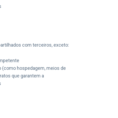
s
tilhados com terceiros, exceto:
ompetente
iço (como hospedagem, meios de
tratos que garantem a
s